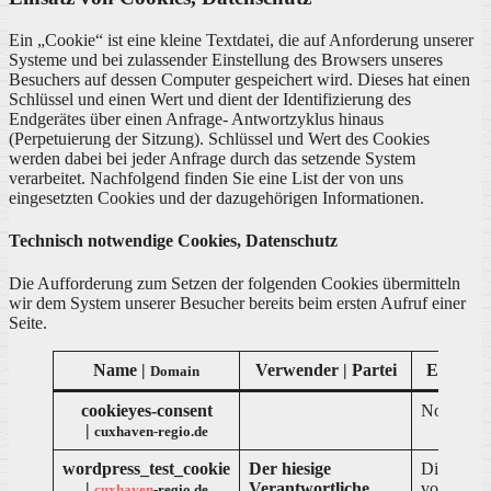
Ein „Cookie“ ist eine kleine Textdatei, die auf Anforderung unserer
Systeme und bei zulassender Einstellung des Browsers unseres
Besuchers auf dessen Computer gespeichert wird. Dieses hat einen
Schlüssel und einen Wert und dient der Identifizierung des
Endgerätes über einen Anfrage- Antwortzyklus hinaus
(Perpetuierung der Sitzung). Schlüssel und Wert des Cookies
werden dabei bei jeder Anfrage durch das setzende System
verarbeitet. Nachfolgend finden Sie eine List der von uns
eingesetzten Cookies und der dazugehörigen Informationen.
Technisch notwendige Cookies, Datenschutz
Die Aufforderung zum Setzen der folgenden Cookies übermitteln
wir dem System unserer Besucher bereits beim ersten Aufruf einer
Seite.
Name |
Verwender | Partei
Erklärun
Domain
cookieyes-consent
None
|
cuxhaven-regio.de
wordpress_test_cookie
Der hiesige
Dieses Co
|
Verantwortliche
von unse
cuxhaven
-regio.de