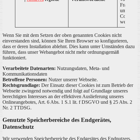
Framework
um zu tes
Cookies g
werden k
Wenn Sie mit dem Setzen der oben genannten Cookies nicht
einverstanden sind, können Sie Ihren Browser so konfigurieren,
dass er deren Installation ablehnt. Dies kann unter Umständen dazu
führen, dass unser Webangebot nicht mehr ordnungsgemäß
funktioniert.
Verarbeitete Datenarten:
Nutzungsdaten, Meta- und
Kommunikationsdaten
Betroffene Personen:
Nutzer unserer Webseite.
Rechtsgrundlage:
Der Einsatz dieser Cookies ist zum Betrieb der
Webseite zwingend notwendig und folgt auf Grundlage unseres
berechtigten Interesses an der effektiven Auslieferung unseres
Onlineangebotes, Art. 6 Abs. 1 S.1 lit. f DSGVO und § 25 Abs. 2
Nr. 2 TTDSG.
Genutzte Speicherbereiche des Endgerätes,
Datenschutz
Wir verwenden Speicherbereiche des Endgerätes des Endnutzers,