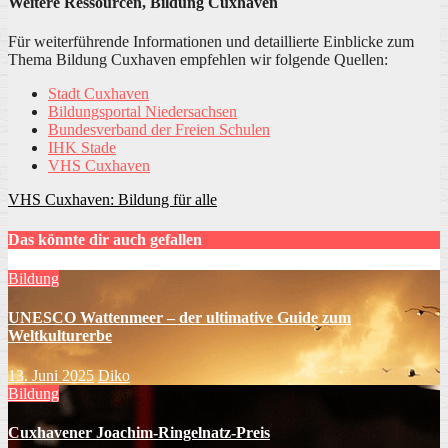
Weitere Ressourcen, Bildung Cuxhaven
Für weiterführende Informationen und detaillierte Einblicke zum
Thema Bildung Cuxhaven empfehlen wir folgende Quellen:
Stadt Cuxhaven
Bildungsportal Niedersachsen
Bundesverband der Freien Schulen
IHK Stade
VHS Cuxhaven
Beitragsnavigation
VHS Cuxhaven: Bildung für alle
Das könnte dir auch gefallen
Bildung
UNESCO Wattenmeer – der ultimative Guide zum
Weltkulturerbe
13. Juni 2025
Diko
Bildung
Cuxhavener Joachim-Ringelnatz-Preis