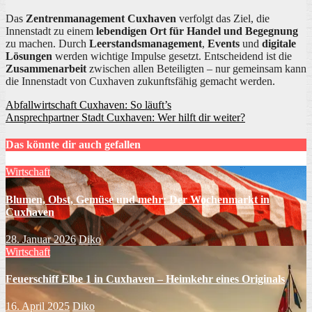
Das
Zentrenmanagement Cuxhaven
verfolgt das Ziel, die
Innenstadt zu einem
lebendigen Ort für Handel und Begegnung
zu machen. Durch
Leerstandsmanagement
,
Events
und
digitale
Lösungen
werden wichtige Impulse gesetzt. Entscheidend ist die
Zusammenarbeit
zwischen allen Beteiligten – nur gemeinsam kann
die Innenstadt von Cuxhaven zukunftsfähig gemacht werden.
Beitragsnavigation
Abfallwirtschaft Cuxhaven: So läuft’s
Ansprechpartner Stadt Cuxhaven: Wer hilft dir weiter?
Das könnte dir auch gefallen
Wirtschaft
Blumen, Obst, Gemüse und mehr: Der Wochenmarkt in
Cuxhaven
28. Januar 2026
Diko
Wirtschaft
Feuerschiff Elbe 1 in Cuxhaven – Heimkehr eines Originals
16. April 2025
Diko