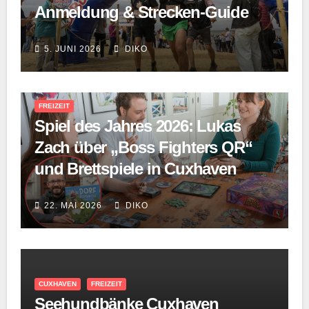
Anmeldung & Strecken-Guide
5. JUNI 2026
DIKO
FREIZEIT
Spiel des Jahres 2026: Lukas
Zach über „Boss Fighters QR“
und Brettspiele in Cuxhaven
22. MAI 2026
DIKO
CUXHAVEN
FREIZEIT
Seehundbänke Cuxhaven