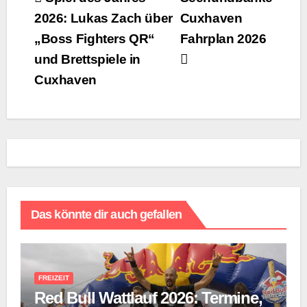
Beitragsnavigation
2026: Lukas Zach über
Cuxhaven
„Boss Fighters QR“
Fahrplan 2026
und Brettspiele in
Cuxhaven
Das könnte dir auch gefallen
FREIZEIT
Red Bull Wattlauf 2026: Termine,