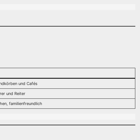
andkörben und Cafés
rer und Reiter
en, familienfreundlich