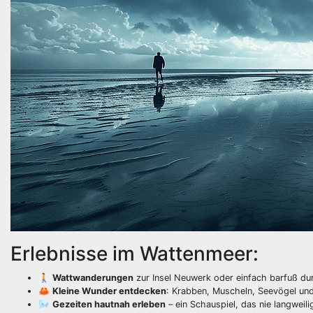
Erlebnisse im Wattenmeer:
🚶
Wattwanderungen
zur Insel Neuwerk oder einfach barfuß d
🦀
Kleine Wunder entdecken
: Krabben, Muscheln, Seevögel un
🌬️
Gezeiten hautnah erleben
– ein Schauspiel, das nie langweili