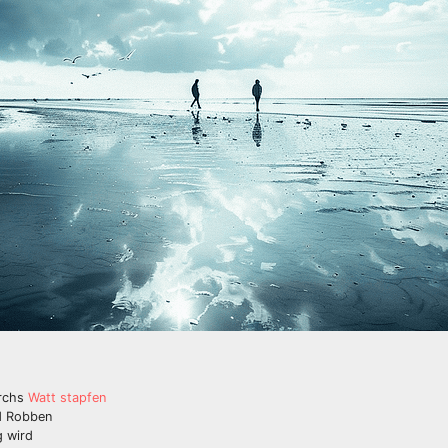
urchs
Watt stapfen
d Robben
g wird