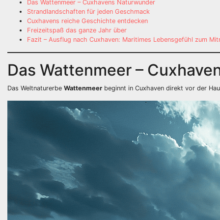
Das Wattenmeer – Cuxhavens Naturwunder
Strandlandschaften für jeden Geschmack
Cuxhavens reiche Geschichte entdecken
Freizeitspaß das ganze Jahr über
Fazit – Ausflug nach Cuxhaven: Maritimes Lebensgefühl zum Mi
Das Wattenmeer – Cuxhave
Das Weltnaturerbe
Wattenmeer
beginnt in Cuxhaven direkt vor der Haus