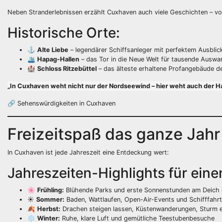
Neben Stranderlebnissen erzählt Cuxhaven auch viele Geschichten – v
Historische Orte:
⚓
Alte Liebe
– legendärer Schiffsanleger mit perfektem Ausblic
🛳️
Hapag-Hallen
– das Tor in die Neue Welt für tausende Auswa
🏰
Schloss Ritzebüttel
– das älteste erhaltene Profangebäude d
„In Cuxhaven weht nicht nur der Nordseewind – hier weht auch der H
🔗
Sehenswürdigkeiten in Cuxhaven
Freizeitspaß das ganze Jahr
In Cuxhaven ist jede Jahreszeit eine Entdeckung wert:
Jahreszeiten-Highlights für ein
🌸
Frühling:
Blühende Parks und erste Sonnenstunden am Deich 
☀️
Sommer:
Baden, Wattlaufen, Open-Air-Events und Schifffahr
🍂
Herbst:
Drachen steigen lassen, Küstenwanderungen, Sturm e
❄️
Winter:
Ruhe, klare Luft und gemütliche Teestubenbesuche