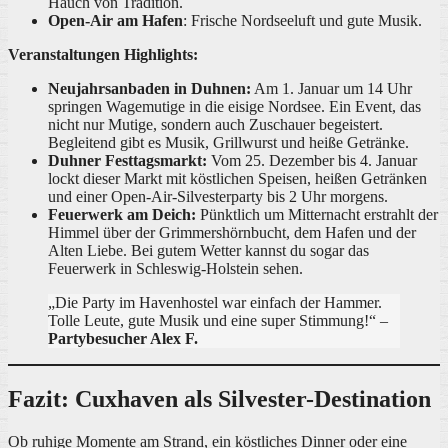
Hauch von Tradition.
Open-Air am Hafen
: Frische Nordseeluft und gute Musik.
Veranstaltungen Highlights:
Neujahrsanbaden in Duhnen:
Am 1. Januar um 14 Uhr
springen Wagemutige in die eisige Nordsee. Ein Event, das
nicht nur Mutige, sondern auch Zuschauer begeistert.
Begleitend gibt es Musik, Grillwurst und heiße Getränke.
Duhner Festtagsmarkt:
Vom 25. Dezember bis 4. Januar
lockt dieser Markt mit köstlichen Speisen, heißen Getränken
und einer Open-Air-Silvesterparty bis 2 Uhr morgens.
Feuerwerk am Deich:
Pünktlich um Mitternacht erstrahlt der
Himmel über der Grimmershörnbucht, dem Hafen und der
Alten Liebe. Bei gutem Wetter kannst du sogar das
Feuerwerk in Schleswig-Holstein sehen.
„Die Party im Havenhostel war einfach der Hammer.
Tolle Leute, gute Musik und eine super Stimmung!“ –
Partybesucher Alex F.
Fazit: Cuxhaven als Silvester-Destination
Ob ruhige Momente am Strand, ein köstliches Dinner oder eine