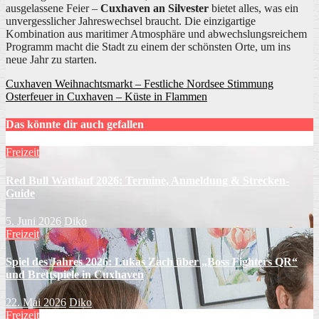
ausgelassene Feier –
Cuxhaven an Silvester
bietet alles, was ein
unvergesslicher Jahreswechsel braucht. Die einzigartige
Kombination aus maritimer Atmosphäre und abwechslungsreichem
Programm macht die Stadt zu einem der schönsten Orte, um ins
neue Jahr zu starten.
Beitragsnavigation
Cuxhaven Weihnachtsmarkt – Festliche Nordsee Stimmung
Osterfeuer in Cuxhaven – Küste in Flammen
Das könnte dir auch gefallen
Freizeit
Red Bull Wattlauf 2026: Termine, Anmeldung & Strecken-
Guide
5. Juni 2026
Diko
Freizeit
Spiel des Jahres 2026: Lukas Zach über „Boss Fighters QR“
und Brettspiele in Cuxhaven
22. Mai 2026
Diko
Freizeit